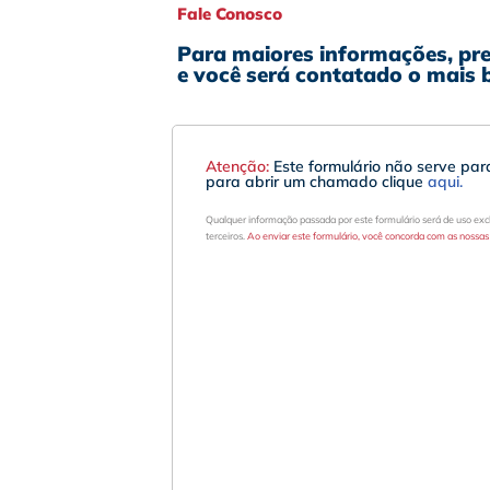
Fale Conosco
Para maiores informações, pre
e você será contatado o mais b
Atenção:
Este formulário não serve pa
para abrir um chamado clique
aqui.
Qualquer informação passada por este formulário será de uso excl
terceiros.
Ao enviar este formulário, você concorda com as nossas p