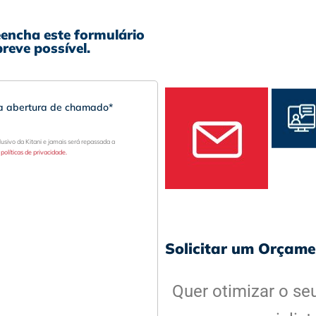
encha este formulário
reve possível.
ra abertura de chamado*
usivo da Kitani e jamais será repassada a
olíticas de privacidade.
Solicitar um Orçam
Quer otimizar o se