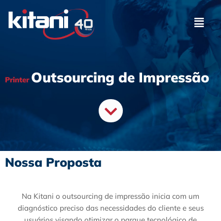
Pular
para
o
conteúdo
Outsourcing de Impressão
Printer
Nossa Proposta
Na Kitani o outsourcing de impressão inicia com um
diagnóstico preciso das necessidades do cliente e seus
usuários visando otimizar o parque tecnológico de